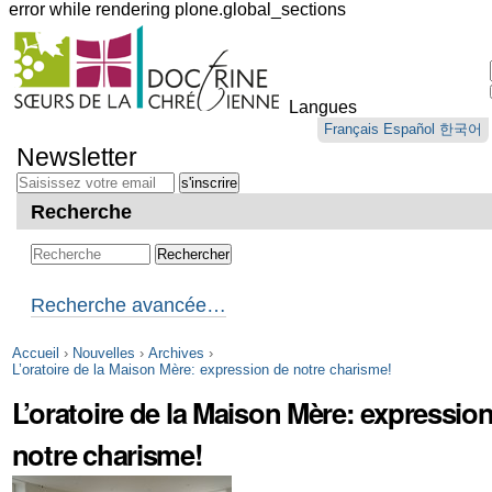
error while rendering plone.global_sections
Outils
personnels
Langues
Aller
Français
Español
한국어
au
Newsletter
contenu.
|
Aller
Recherche
à
la
navigation
Recherche avancée…
Accueil
›
Nouvelles
›
Archives
›
L’oratoire de la Maison Mère: expression de notre charisme!
L’oratoire de la Maison Mère: expressio
notre charisme!