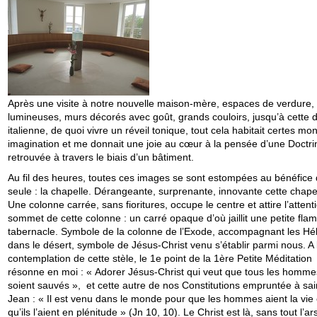
Après une visite à notre nouvelle maison-mère, espaces de verdure,
lumineuses, murs décorés avec goût, grands couloirs, jusqu’à cette
italienne, de quoi vivre un réveil tonique, tout cela habitait certes mo
imagination et me donnait une joie au cœur à la pensée d’une Doctri
retrouvée à travers le biais d’un bâtiment.
Au fil des heures, toutes ces images se sont estompées au bénéfice
seule : la chapelle. Dérangeante, surprenante, innovante cette chapel
Une colonne carrée, sans fioritures, occupe le centre et attire l’attent
sommet de cette colonne : un carré opaque d’où jaillit une petite flam
tabernacle. Symbole de la colonne de l’Exode, accompagnant les H
dans le désert, symbole de Jésus-Christ venu s’établir parmi nous. A 
contemplation de cette stèle, le 1e point de la 1ère Petite Méditation
résonne en moi : « Adorer Jésus-Christ qui veut que tous les homme
soient sauvés », et cette autre de nos Constitutions empruntée à sai
Jean : « Il est venu dans le monde pour que les hommes aient la vie 
qu’ils l’aient en plénitude » (Jn 10, 10). Le Christ est là, sans tout l’ar