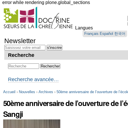
error while rendering plone.global_sections
Outils
personnels
Langues
Aller
Français
Español
한국어
au
Newsletter
contenu.
|
Aller
Recherche
à
la
navigation
Recherche avancée…
Accueil
›
Nouvelles
›
Archives
›
50ème anniversaire de l’ouverture de l’écol
50ème anniversaire de l’ouverture de l’é
Sangji