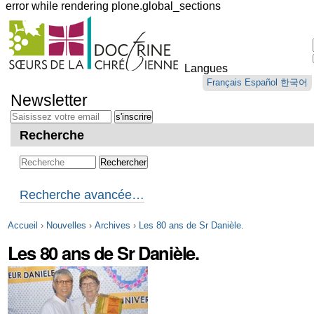
error while rendering plone.global_sections
Outils
personnels
Langues
Aller
Français
Español
한국어
au
Newsletter
contenu.
|
Aller
Recherche
à
la
navigation
Recherche avancée…
Accueil
›
Nouvelles
›
Archives
›
Les 80 ans de Sr Danièle.
Les 80 ans de Sr Danièle.