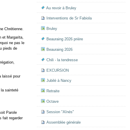
Au revoir à Bruley
Interventions de Sr Fabiola
Bruley
ine Chrétienne.
 et Margarita,
Beauraing 2026 prière
rquoi ne pas le
au pieds de
Beauraing 2026
Chili - la tendresse
régation,
EXCURSION
a laissé pour
Jubilé à Nancy
la sainteté
Retraite
Octave
Session "Aînés"
soit Parole
 fait regarder
Assemblée générale