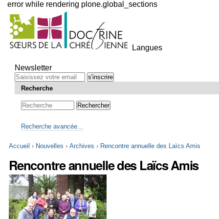
error while rendering plone.global_sections
Outils
personnels
Langues
Aller
au
Newsletter
contenu.
|
Recherche
Aller
à
la
navigation
Recherche avancée…
Accueil
›
Nouvelles
›
Archives
›
Rencontre annuelle des Laïcs Amis
Rencontre annuelle des Laïcs Amis