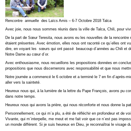
Rencontre annuelle des Laïcs Amis – 6-7 Octobre 2018 Talca
Avec joie, nous nous sommes réunis dans la ville de Talca, Chili, pour viv
De la part de Sœur Teresita, nous avons eu les nouvelles de la rencontre 
étaient présentes. Avec émotion, elles nous ont raconté ce qu´elles ont vu,
dire, en voyant les sœurs qui ont passé beaucoup d´années au Chili et de
Notre Dame au cœur d´or.
Avec enthousiasme, nous recueillons les propositions données en conclusio
propositions que nous discernerons avec responsabilité et que nous mett
Notre journée a commencé le 6 octobre et a terminé le 7 en fin d´après-mi
aller vers la sainteté.
Heureux nous qui, à la lumière de la lettre du Pape François, avons pu c
dans notre temps.
Heureux nous qui avons la prière, qui nous réconforte et nous donne la p
Personnellement, ce qui m´a plu, a été de réfléchir en profondeur et de vo
Vivante, qui m´interpelle, me meut et me fait voir que ce n´est pas imposs
un monde différent. Si je suis heureux en Dieu, je reconnaîtrai le visage du