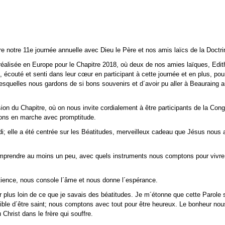
re notre 11e journée annuelle avec Dieu le Père et nos amis laïcs de la Doctr
réalisée en Europe pour le Chapitre 2018, où deux de nos amies laïques, Edith
 écouté et senti dans leur cœur en participant à cette journée et en plus, pou
squelles nous gardons de si bons souvenirs et d´avoir pu aller à Beauraing 
n du Chapitre, où on nous invite cordialement à être participants de la Cong
rons en marche avec promptitude.
di; elle a été centrée sur les Béatitudes, merveilleux cadeau que Jésus nous 
omprendre au moins un peu, avec quels instruments nous comptons pour vivre 
atience, nous console l´âme et nous donne l´espérance.
ir plus loin de ce que je savais des béatitudes. Je m´étonne que cette Parole 
ible d´être saint; nous comptons avec tout pour être heureux. Le bonheur nous
 Christ dans le frère qui souffre.