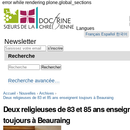
error while rendering plone.global_sections
Outils
personnels
Langues
Aller
Français
Español
한국어
au
Newsletter
contenu.
|
Aller
Recherche
à
la
navigation
Recherche avancée…
Accueil
›
Nouvelles
›
Archives
›
Deux religieuses de 83 et 85 ans enseignent toujours à Beauraing
Deux religieuses de 83 et 85 ans enseig
toujours à Beauraing