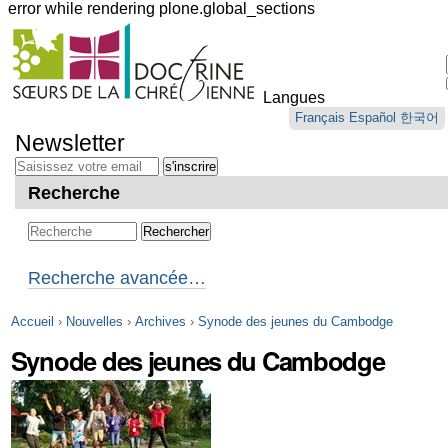
error while rendering plone.global_sections
Outils
personnels
Langues
Aller
Français
Español
한국어
au
Newsletter
contenu.
|
Aller
Recherche
à
la
navigation
Recherche avancée…
Accueil
›
Nouvelles
›
Archives
›
Synode des jeunes du Cambodge
Synode des jeunes du Cambodge