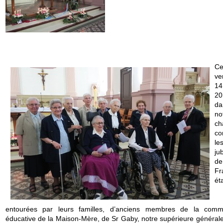
C
ve
1
20
da
no
ch
co
l
jub
de
Fr
ét
entourées par leurs familles, d’anciens membres de la com
éducative de la Maison-Mère, de Sr Gaby, notre supérieure générale