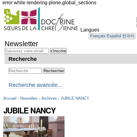
error while rendering plone.global_sections
Outils
personnels
Langues
Aller
Français
Español
한국어
au
Newsletter
contenu.
|
Aller
Recherche
à
la
navigation
Recherche avancée…
Accueil
›
Nouvelles
›
Archives
›
JUBILE NANCY
JUBILE NANCY