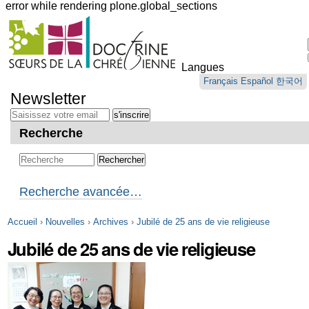
error while rendering plone.global_sections
Outils
personnels
Langues
Aller
Français
Español
한국어
au
Newsletter
contenu.
|
Aller
Recherche
à
la
navigation
Recherche avancée…
Accueil
›
Nouvelles
›
Archives
›
Jubilé de 25 ans de vie religieuse
Jubilé de 25 ans de vie religieuse