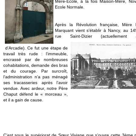
Mère-Ecole, à la fois Maison-Mère, Novi
Ecole Normale.
Après la Révolution française, Mère 
Marquant vient s’établir à Nancy, au 14
rue Saint-Dizier
(actuellement J
d’Arcadie). Ce fut une étape de
travail très rude : l’immeuble,
encrassé par de nombreuses
cohabitations, demande des bras
et du courage. Par surcroît,
l’administration n’a pas ménagé
ses tracasseries après l’avoir
vendue. Avec ardeur, notre Père
Chaput défend le « morceau »,
et il a gain de cause.
C’est sous le supériorat de Sœur Viviane que s’ouvre cette 3ème 