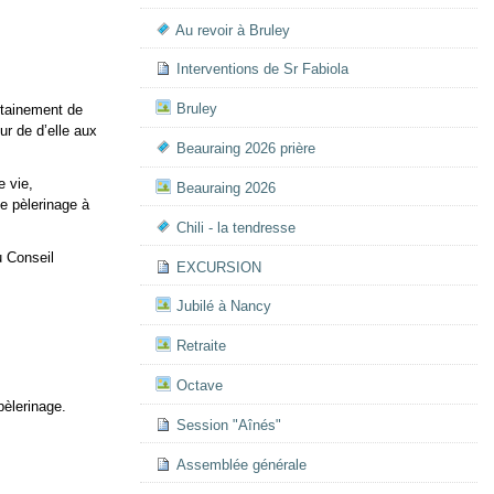
Au revoir à Bruley
Interventions de Sr Fabiola
Bruley
rtainement de
ur de d’elle aux
Beauraing 2026 prière
e vie,
Beauraing 2026
e pèlerinage à
Chili - la tendresse
u Conseil
EXCURSION
Jubilé à Nancy
Retraite
Octave
pèlerinage.
Session "Aînés"
Assemblée générale