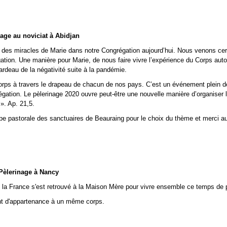
age au noviciat à Abidjan
 des miracles de Marie dans notre Congrégation aujourd’hui. Nous venons ce
tion. Une manière pour Marie, de nous faire vivre l’expérience du Corps auto
ardeau de la négativité suite à la pandémie.
rps à travers le drapeau de chacun de nos pays. C’est un événement plein d
tion. Le pèlerinage 2020 ouvre peut-être une nouvelle manière d’organiser l
». Ap. 21,5.
e pastorale des sanctuaires de Beauraing pour le choix du thème et merci a
Pèlerinage à Nancy
e la France s'est retrouvé à la Maison Mère pour vivre ensemble ce temps de 
ent d'appartenance à un même corps.