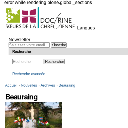
error while rendering plone.global_sections
Outils
personnels
Langues
Aller
au
Newsletter
contenu.
|
Recherche
Aller
à
la
navigation
Recherche avancée…
Accueil
›
Nouvelles
›
Archives
›
Beauraing
Beauraing