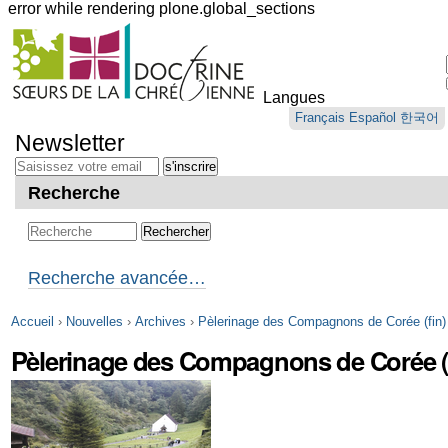
error while rendering plone.global_sections
Outils
personnels
Langues
Aller
Français
Español
한국어
au
Newsletter
contenu.
|
Aller
Recherche
à
la
navigation
Recherche avancée…
Accueil
›
Nouvelles
›
Archives
›
Pèlerinage des Compagnons de Corée (fin)
Pèlerinage des Compagnons de Corée (