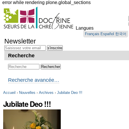
error while rendering plone.global_sections
Outils
personnels
Langues
Aller
Français
Español
한국어
au
Newsletter
contenu.
|
Aller
Recherche
à
la
navigation
Recherche avancée…
Accueil
›
Nouvelles
›
Archives
›
Jubilate Deo !!!
Jubilate Deo !!!