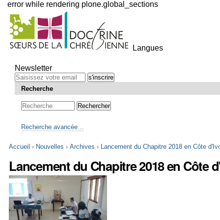
error while rendering plone.global_sections
Outils
personnels
Langues
Aller
au
Newsletter
contenu.
|
Recherche
Aller
à
la
navigation
Recherche avancée…
Accueil
›
Nouvelles
›
Archives
›
Lancement du Chapitre 2018 en Côte d'Ivo
Lancement du Chapitre 2018 en Côte d'