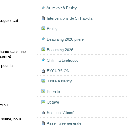
Au revoir à Bruley
Interventions de Sr Fabiola
augurer cet
Bruley
Beauraing 2026 prière
Beauraing 2026
 thème dans une
bilité.
Chili - la tendresse
 pour la
EXCURSION
Jubilé à Nancy
Retraite
Octave
rd’hui
Session "Aînés"
Ensuite, nous
Assemblée générale