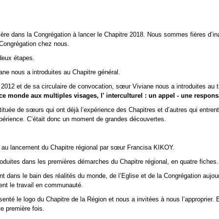
remière dans la Congrégation à lancer le Chapitre 2018. Nous sommes fières d’in
 Congrégation chez nous.
 deux étapes.
ne nous a introduites au Chapitre général.
 2012 et de sa circulaire de convocation, sœur Viviane nous a introduites au
ce monde aux multiples visages, l' interculturel : un appel - une responsa
ituée de sœurs qui ont déjà l’expérience des Chapitres et d’autres qui entrent
xpérience. C’était donc un moment de grandes découvertes.
é au lancement du Chapitre régional par sœur Francisa KIKOY.
roduites dans les premières démarches du Chapitre régional, en quatre fiches.
t dans le bain des réalités du monde, de l’Eglise et de la Congrégation aujou
ent le travail en communauté.
nté le logo du Chapitre de la Région et nous a invitées à nous l’approprier. 
te première fois.