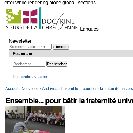
error while rendering plone.global_sections
Outils
personnels
Langues
Aller
au
Newsletter
contenu.
|
Recherche
Aller
à
la
navigation
Recherche avancée…
Accueil
›
Nouvelles
›
Archives
›
Ensemble... pour bâtir la fraternité univers
Ensemble... pour bâtir la fraternité univ