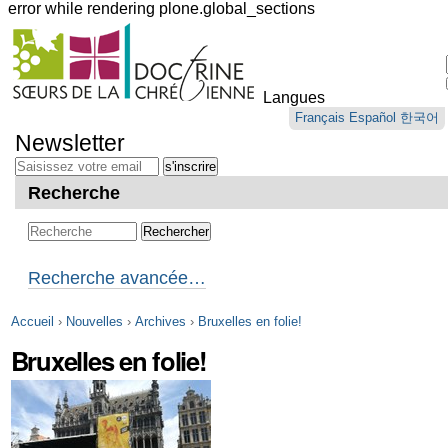
error while rendering plone.global_sections
Outils
personnels
Langues
Aller
Français
Español
한국어
au
Newsletter
contenu.
|
Aller
Recherche
à
la
navigation
Recherche avancée…
Accueil
›
Nouvelles
›
Archives
›
Bruxelles en folie!
Bruxelles en folie!