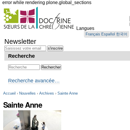
error while rendering plone.global_sections
Outils
personnels
Langues
Aller
Français
Español
한국어
au
Newsletter
contenu.
|
Aller
Recherche
à
la
navigation
Recherche avancée…
Accueil
›
Nouvelles
›
Archives
›
Sainte Anne
Sainte Anne