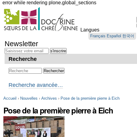
error while rendering plone.global_sections
Outils
personnels
Langues
Aller
Français
Español
한국어
au
Newsletter
contenu.
|
Aller
Recherche
à
la
navigation
Recherche avancée…
Accueil
›
Nouvelles
›
Archives
›
Pose de la première pierre à Eich
Pose de la première pierre à Eich