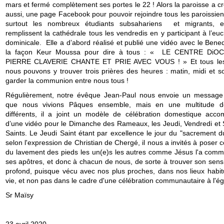
mars et fermé complètement ses portes le 22 ! Alors la paroisse a cr
aussi, une page Facebook pour pouvoir rejoindre tous les paroissien
surtout les nombreux étudiants subsahariens et migrants, 
remplissent la cathédrale tous les vendredis en y participant à l’euc
dominicale. Elle a d’abord réalisé et publié une vidéo avec le Bene
la façon Keur Moussa pour dire à tous : « LE CENTRE DiO
PIERRE CLAVERIE CHANTE ET PRIE AVEC VOUS ! » Et tous les 
nous pouvons y trouver trois prières des heures : matin, midi et so
garder la communion entre nous tous !
Régulièrement, notre évêque Jean-Paul nous envoie un message
que nous vivions Pâques ensemble, mais en une multitude d
différents, il a joint un modèle de célébration domestique acc
d’une vidéo pour le Dimanche des Rameaux, les Jeudi, Vendredi et
Saints. Le Jeudi Saint étant par excellence le jour du "sacrement d
selon l'expression de Christian de Chergé, il nous a invités à poser 
du lavement des pieds les un(e)s les autres comme Jésus l'a com
ses apôtres, et donc à chacun de nous, de sorte à trouver son sens 
profond, puisque vécu avec nos plus proches, dans nos lieux habit
vie, et non pas dans le cadre d'une célébration communautaire à l'égl
Sr Maïsy
23 avril 2020