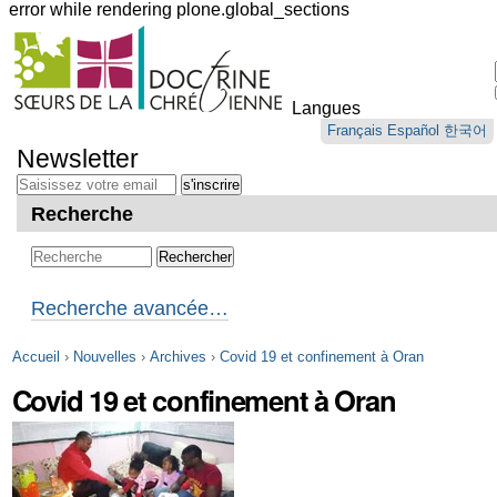
error while rendering plone.global_sections
Outils
personnels
Langues
Aller
Français
Español
한국어
au
Newsletter
contenu.
|
Aller
Recherche
à
la
navigation
Recherche avancée…
Accueil
›
Nouvelles
›
Archives
›
Covid 19 et confinement à Oran
Covid 19 et confinement à Oran