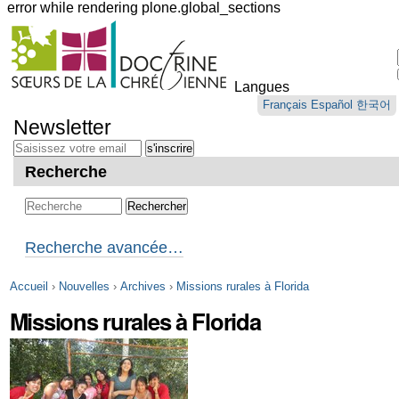
error while rendering plone.global_sections
Outils
personnels
Langues
Aller
Français
Español
한국어
au
Newsletter
contenu.
|
Aller
Recherche
à
la
navigation
Recherche avancée…
Accueil
›
Nouvelles
›
Archives
›
Missions rurales à Florida
Missions rurales à Florida