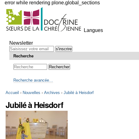
error while rendering plone.global_sections
Outils
personnels
Langues
Aller
au
Newsletter
contenu.
|
Recherche
Aller
à
la
navigation
Recherche avancée…
Accueil
›
Nouvelles
›
Archives
›
Jubilé à Heisdorf
Jubilé à Heisdorf