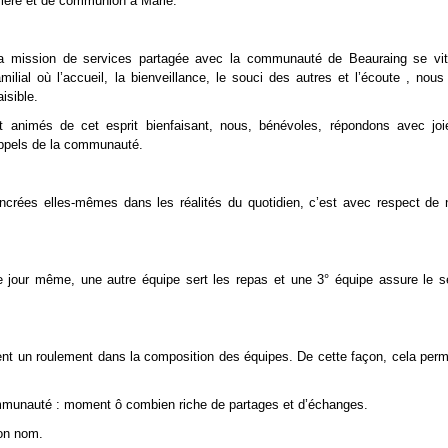
rière et de communion à Marie.
a mission de services partagée avec la communauté de Beauraing se vit
amilial où l’accueil, la bienveillance, le souci des autres et l’écoute , no
aisible.
t animés de cet esprit bienfaisant, nous, bénévoles, répondons avec joie
ppels de la communauté.
ncrées elles-mêmes dans les réalités du quotidien, c’est avec respect de
le jour même, une autre équipe sert les repas et une 3° équipe assure le se
ssent un roulement dans la composition des équipes. De cette façon, cela perm
ommunauté : moment ô combien riche de partages et d’échanges.
son nom.