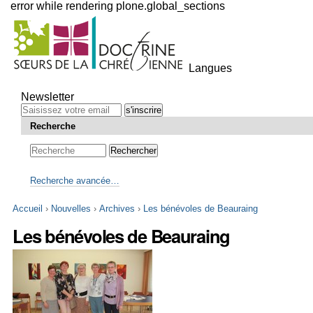
error while rendering plone.global_sections
Outils
personnels
Langues
Aller
au
Newsletter
contenu.
|
Recherche
Aller
à
la
navigation
Recherche avancée…
Accueil
›
Nouvelles
›
Archives
›
Les bénévoles de Beauraing
Les bénévoles de Beauraing