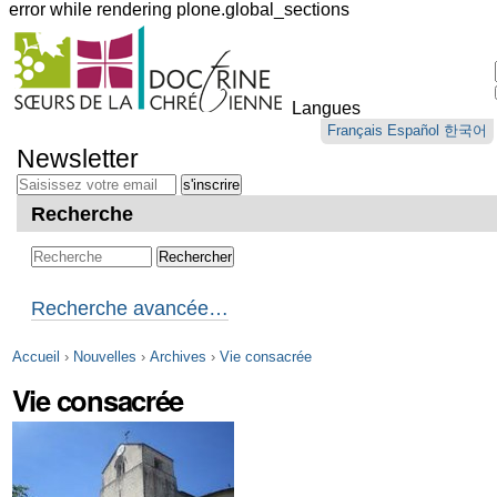
error while rendering plone.global_sections
Outils
personnels
Langues
Aller
Français
Español
한국어
au
Newsletter
contenu.
|
Aller
Recherche
à
la
navigation
Recherche avancée…
Accueil
›
Nouvelles
›
Archives
›
Vie consacrée
Vie consacrée