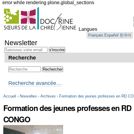
error while rendering plone.global_sections
Outils
personnels
Langues
Aller
Français
Español
한국어
au
Newsletter
contenu.
|
Aller
Recherche
à
la
navigation
Recherche avancée…
Accueil
›
Nouvelles
›
Archives
›
Formation des jeunes professes en RD 
Formation des jeunes professes en RD
CONGO