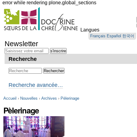
error while rendering plone.global_sections
Outils
personnels
Langues
Aller
Français
Español
한국어
au
Newsletter
contenu.
|
Aller
Recherche
à
la
navigation
Recherche avancée…
Accueil
›
Nouvelles
›
Archives
›
Pèlerinage
Pèlerinage