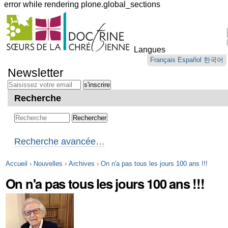
error while rendering plone.global_sections
Outils
personnels
Langues
Aller
Français
Español
한국어
au
Newsletter
contenu.
|
Aller
Recherche
à
la
navigation
Recherche avancée…
Accueil
›
Nouvelles
›
Archives
›
On n'a pas tous les jours 100 ans !!!
On n'a pas tous les jours 100 ans !!!