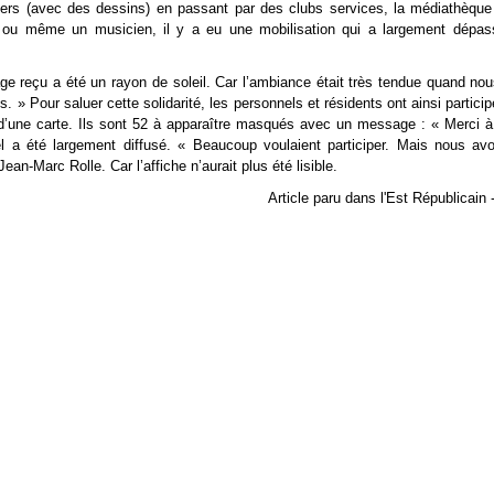
iers (avec des dessins) en passant par des clubs services, la médiathèq
o ou même un musicien, il y a eu une mobilisation qui a largement dépas
 reçu a été un rayon de soleil. Car l’ambiance était très tendue quand 
. » Pour saluer cette solidarité, les personnels et résidents ont ainsi participé
 d’une carte. Ils sont 52 à apparaître masqués avec un message : « Merci à
l a été largement diffusé. « Beaucoup voulaient participer. Mais nous avo
ean-Marc Rolle. Car l’affiche n’aurait plus été lisible.
Article paru dans l'Est Républicain