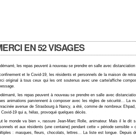
ERCI EN 52 VISAGES
edémarré, les repas peuvent à nouveau se prendre en salle avec distanciation e
confinement et le Covid-19, les résidents et personnels de la maison de retra
ci original à tous ceux qui les ont soutenus avec une carte/affiche compo
message.
redémarré, les repas peuvent à nouveau se prendre en salle avec distanciatio
ques animations parviennent à composer avec les règles de sécurité… La ma
enracinée avenue de Strasbourg à Nancy, a été, comme de nombreux Ehpad, 
e Covid-19 qui a, hélas, provoqué quelques décès.
out le monde va bien », rassure Jean-Marc Rolle, animateur. Mais il le dit s
sonnels et aux résidents (une centaine) pendant cette « période sensible » o
ultiples : masques, fleurs, chocolats, lettres… La liste est longue. Depuis d