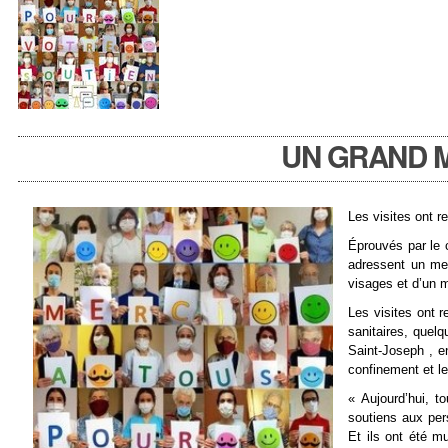
UN GRAND M
Les visites ont r
Éprouvés par le 
adressent un mer
visages et d’un 
Les visites ont 
sanitaires, quel
Saint-Joseph , 
confinement et l
« Aujourd’hui, t
soutiens aux per
Et ils ont été m