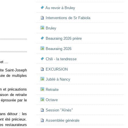
Au revoir à Bruley
Interventions de Sr Fabiola
Bruley
Beauraing 2026 prière
Beauraing 2026
Chili - la tendresse
t ...
EXCURSION
ite Saint-Joseph
sée de multiples
Jubilé à Nancy
n et précautions
Retraite
ison de retraite
Octave
éprouvée par le
Session "Aînés"
ans détour : les
nt été précieux.
Assemblée générale
es restaurateurs