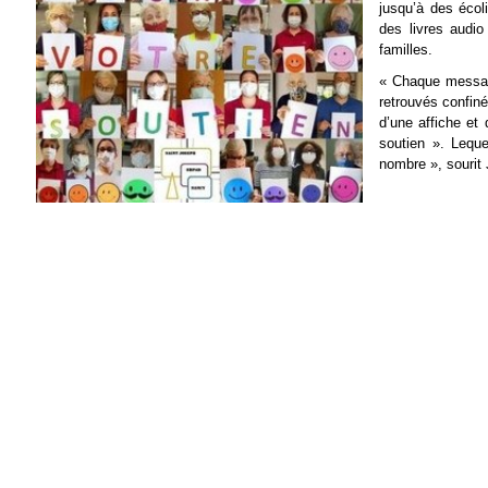
jusqu’à des écol
des livres audi
familles.
« Chaque message
retrouvés confinés
d’une affiche et
soutien ». Leque
nombre », sourit J