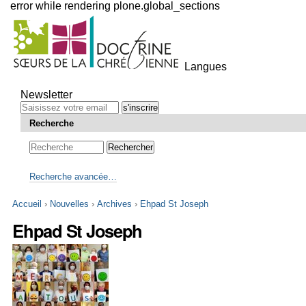
error while rendering plone.global_sections
Outils
personnels
Langues
Aller
au
Newsletter
contenu.
|
Recherche
Aller
à
la
navigation
Recherche avancée…
Accueil
›
Nouvelles
›
Archives
›
Ehpad St Joseph
Ehpad St Joseph