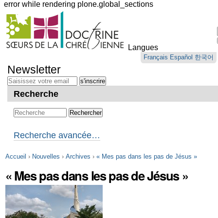
error while rendering plone.global_sections
Outils
personnels
Langues
Aller
Français
Español
한국어
au
Newsletter
contenu.
|
Aller
Recherche
à
la
navigation
Recherche avancée…
Accueil
›
Nouvelles
›
Archives
›
« Mes pas dans les pas de Jésus »
« Mes pas dans les pas de Jésus »