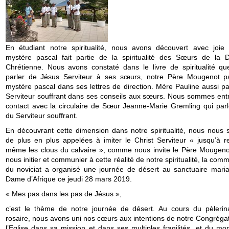
En étudiant notre spiritualité, nous avons découvert avec joie
mystère pascal fait partie de la spiritualité des Sœurs de la D
Chrétienne. Nous avons constaté dans le livre de spiritualité qu
parler de Jésus Serviteur à ses sœurs, notre Père Mougenot p
mystère pascal dans ses lettres de direction. Mère Pauline aussi pa
Serviteur souffrant dans ses conseils aux sœurs. Nous sommes ent
contact avec la circulaire de Sœur Jeanne-Marie Gremling qui parl
du Serviteur souffrant.
En découvrant cette dimension dans notre spiritualité, nous nous 
de plus en plus appelées à imiter le Christ Serviteur « jusqu’à re
même les clous du calvaire », comme nous invite le Père Mougeno
nous initier et communier à cette réalité de notre spiritualité, la co
du noviciat a organisé une journée de désert au sanctuaire maria
Dame d’Afrique ce jeudi 28 mars 2019.
« Mes pas dans les pas de Jésus »,
c’est le thème de notre journée de désert. Au cours du pèleri
rosaire, nous avons uni nos cœurs aux intentions de notre Congrégat
l’Eglise dans sa mission et dans ses multiples fragilités, et du mo