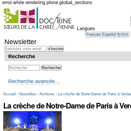
error while rendering plone.global_sections
Outils
personnels
Langues
Aller
Français
Español
한국어
au
Newsletter
contenu.
|
Aller
Recherche
à
la
navigation
Recherche avancée…
Accueil
›
Nouvelles
›
Archives
›
La crèche de Notre-Dame de Paris à Verdu
La crèche de Notre-Dame de Paris à Ve