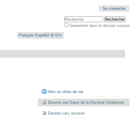
Se connecter
Chercher par
Seulement dans le dossier courant
Recherche
avancée…
Français
Español
한국어
Navigation
Vers un choix de vie
Devenir une Sœur de la Doctrine Chrétienne
Devenir Laïc associé