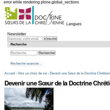
error while rendering plone.global_sections
Outils
personnels
Langues
Aller
au
Newsletter
contenu.
|
Recherche
Aller
à
la
navigation
Recherche avancée…
Accueil
›
Vers un choix de vie
›
Devenir une Sœur de la Doctrine Chrétien
Devenir une Sœur de la Doctrine Chrét