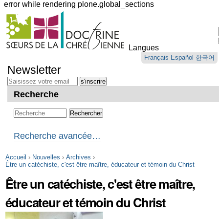
error while rendering plone.global_sections
Outils
personnels
Langues
Aller
Français
Español
한국어
au
Newsletter
contenu.
|
Aller
Recherche
à
la
navigation
Recherche avancée…
Accueil
›
Nouvelles
›
Archives
›
Être un catéchiste, c'est être maître, éducateur et témoin du Christ
Être un catéchiste, c'est être maître,
éducateur et témoin du Christ