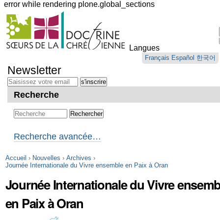
error while rendering plone.global_sections
Outils
personnels
Langues
Aller
Français
Español
한국어
au
Newsletter
contenu.
|
Aller
Recherche
à
la
navigation
Recherche avancée…
Accueil
›
Nouvelles
›
Archives
›
Journée Internationale du Vivre ensemble en Paix à Oran
Journée Internationale du Vivre ensemb
en Paix à Oran