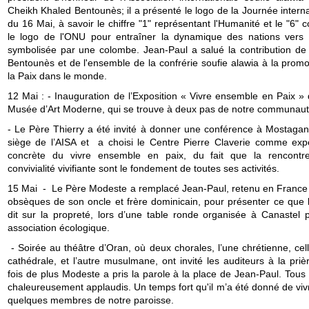
Cheikh Khaled Bentounès; il a présenté le logo de la Journée intern
du 16 Mai, à savoir le chiffre "1" représentant l'Humanité et le "6" 
le logo de l'ONU pour entraîner la dynamique des nations vers 
symbolisée par une colombe. Jean-Paul a salué la contribution de
Bentounès et de l'ensemble de la confrérie soufie alawia à la promo
la Paix dans le monde.
12 Mai : - Inauguration de l’Exposition « Vivre ensemble en Paix » 
Musée d’Art Moderne, qui se trouve à deux pas de notre communaut
- Le Père Thierry a été invité à donner une conférence à Mostaga
siège de l’AISA et a choisi le Centre Pierre Claverie comme exp
concrète du vivre ensemble en paix, du fait que la rencontr
convivialité vivifiante sont le fondement de toutes ses activités.
15 Mai - Le Père Modeste a remplacé Jean-Paul, retenu en France 
obsèques de son oncle et frère dominicain, pour présenter ce que l
dit sur la propreté, lors d’une table ronde organisée à Canastel 
association écologique.
- Soirée au théâtre d’Oran, où deux chorales, l’une chrétienne, cel
cathédrale, et l’autre musulmane, ont invité les auditeurs à la pri
fois de plus Modeste a pris la parole à la place de Jean-Paul. Tous
chaleureusement applaudis. Un temps fort qu'il m’a été donné de viv
quelques membres de notre paroisse.