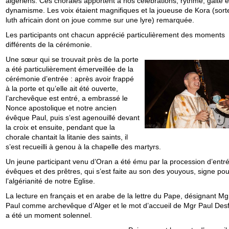
algériens. Ces chorales apportent à nos célébrations, rythme, gaité e
dynamisme. Les voix étaient magnifiques et la joueuse de Kora (sort
luth africain dont on joue comme sur une lyre) remarquée.
Les participants ont chacun apprécié particulièrement des moments
différents de la cérémonie.
Une sœur qui se trouvait près de la porte
a été particulièrement émerveillée de la
cérémonie d’entrée : après avoir frappé
à la porte et qu’elle ait été ouverte,
l’archevêque est entré, a embrassé le
Nonce apostolique et notre ancien
évêque Paul, puis s’est agenouillé devant
la croix et ensuite, pendant que la
chorale chantait la litanie des saints, il
s’est recueilli à genou à la chapelle des martyrs.
Un jeune participant venu d’Oran a été ému par la procession d’entr
évêques et des prêtres, qui s’est faite au son des youyous, signe pou
l’algérianité de notre Eglise.
La lecture en français et en arabe de la lettre du Pape, désignant Mg
Paul comme archevêque d’Alger et le mot d’accueil de Mgr Paul Des
a été un moment solennel.