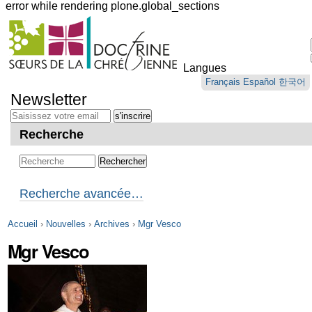
error while rendering plone.global_sections
Outils
personnels
Langues
Aller
Français
Español
한국어
au
Newsletter
contenu.
|
Aller
Recherche
à
la
navigation
Recherche avancée…
Accueil
›
Nouvelles
›
Archives
›
Mgr Vesco
Mgr Vesco