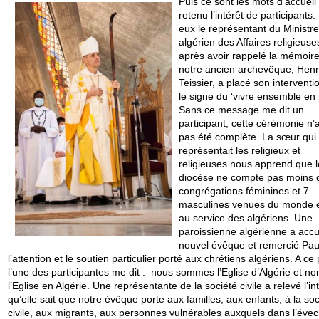
Puis ce sont les mots d’accueil 
retenu l’intérêt de participants.
eux le représentant du Ministre
algérien des Affaires religieuse
après avoir rappelé la mémoir
notre ancien archevêque, Henr
Teissier, a placé son interventi
le signe du ‘vivre ensemble en 
Sans ce message me dit un
participant, cette cérémonie n’a
pas été complète. La sœur qui
représentait les religieux et
religieuses nous apprend que l
diocèse ne compte pas moins 
congrégations féminines et 7
masculines venues du monde e
au service des algériens. Une
paroissienne algérienne a accuei
nouvel évêque et remercié Pau
l’attention et le soutien particulier porté aux chrétiens algériens. A ce
l’une des participantes me dit : nous sommes l’Eglise d’Algérie et no
l’Eglise en Algérie. Une représentante de la société civile a relevé l’in
qu’elle sait que notre évêque porte aux familles, aux enfants, à la soc
civile, aux migrants, aux personnes vulnérables auxquels dans l’éve