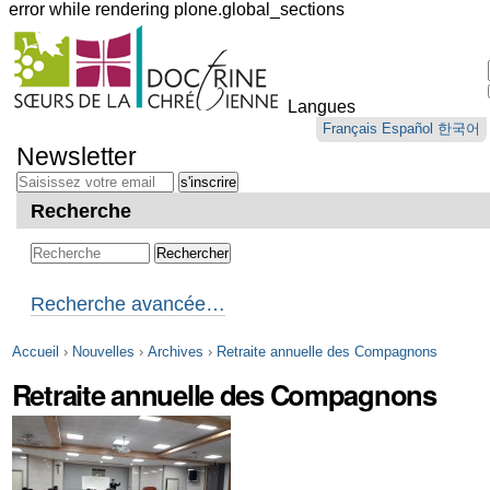
error while rendering plone.global_sections
Outils
personnels
Langues
Aller
Français
Español
한국어
au
Newsletter
contenu.
|
Aller
Recherche
à
la
navigation
Recherche avancée…
Accueil
›
Nouvelles
›
Archives
›
Retraite annuelle des Compagnons
Retraite annuelle des Compagnons