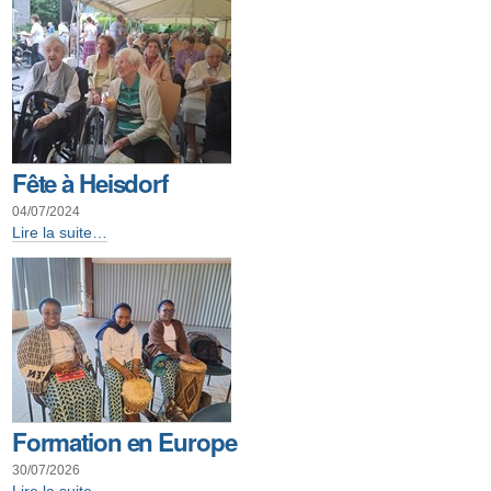
Fête à Heisdorf
04/07/2024
Fête
Lire la suite…
à
Heisdorf
-
Formation en Europe
30/07/2026
Formation
Lire la suite…