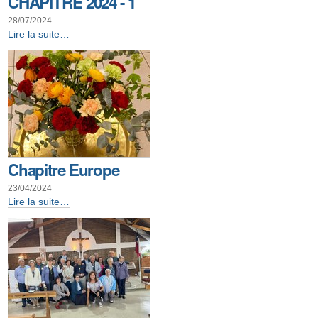
CHAPITRE 2024 - 1
28/07/2024
CHAPITRE
Lire la suite…
2024
-
1
-
Chapitre Europe
23/04/2024
Chapitre
Lire la suite…
Europe
-