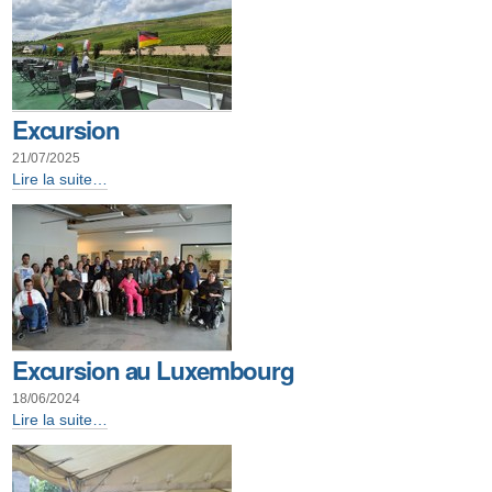
Excursion
21/07/2025
Excursion
Lire la suite…
-
Excursion au Luxembourg
18/06/2024
Excursion
Lire la suite…
au
Luxembourg
-