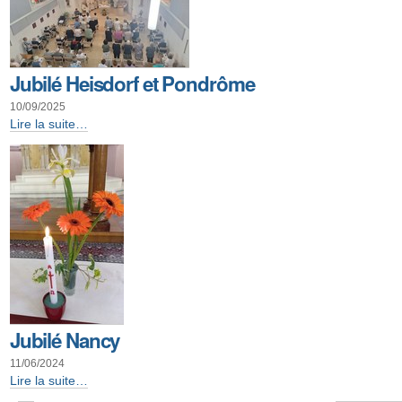
Jubilé Heisdorf et Pondrôme
10/09/2025
Jubilé
Lire la suite…
Heisdorf
et
Pondrôme
-
Jubilé Nancy
11/06/2024
Jubilé
Lire la suite…
Nancy