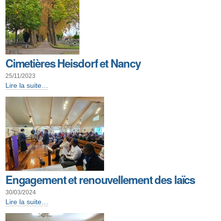
Cimetières Heisdorf et Nancy
25/11/2023
Cimetières
Lire la suite…
Heisdorf
et
Nancy
-
Engagement et renouvellement des laïcs
30/03/2024
Engagement
Lire la suite…
et
renouvellement