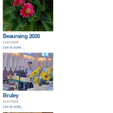
Beauraing 2026
21/07/2026
Beauraing
Lire la suite…
2026
-
Bruley
31/07/2026
Bruley
Lire la suite…
-