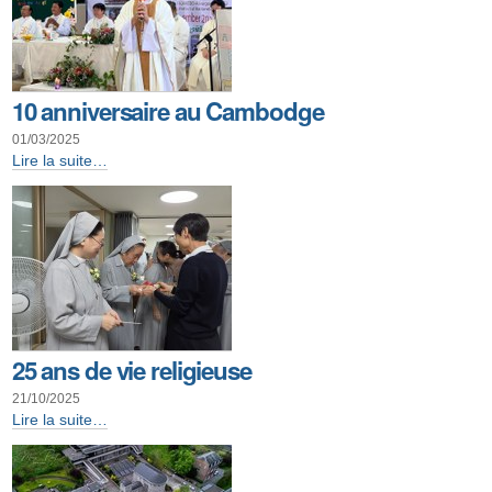
10 anniversaire au Cambodge
01/03/2025
10
Lire la suite…
anniversaire
au
Cambodge
-
25 ans de vie religieuse
21/10/2025
25
Lire la suite…
ans
de
vie