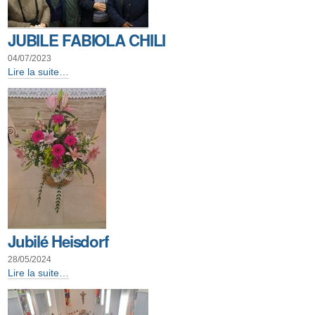
JUBILE FABIOLA CHILI
04/07/2023
JUBILE
Lire la suite…
FABIOLA
CHILI
-
Jubilé Heisdorf
28/05/2024
Jubilé
Lire la suite…
Heisdorf
-