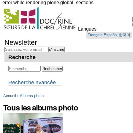
error while rendering plone.global_sections
Outils
personnels
Langues
Aller
Français
Español
한국어
au
Newsletter
contenu.
|
Aller
Recherche
à
la
navigation
Recherche avancée…
›
Accueil
Albums photo
Tous les albums photo