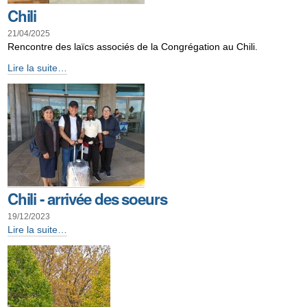
Chili
21/04/2025
Rencontre des laïcs associés de la Congrégation au Chili.
Chili
Lire la suite…
-
Chili - arrivée des soeurs
19/12/2023
Chili
Lire la suite…
-
arrivée
des
soeurs
-