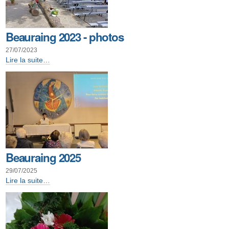
Beauraing 2023 - photos
27/07/2023
Beauraing
Lire la suite…
2023
-
photos
-
Beauraing 2025
29/07/2025
Beauraing
Lire la suite…
2025
-