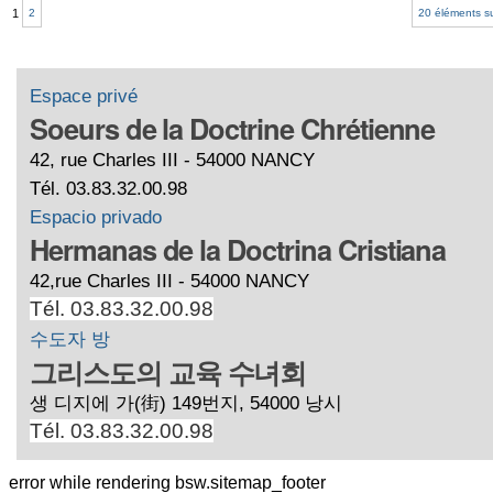
1
-
2
20 éléments s
Espace privé
Soeurs de la Doctrine Chrétienne
42, rue Charles III - 54000 NANCY
Tél. 03.83.32.00.98
Espacio privado
Hermanas de la Doctrina Cristiana
42,rue Charles III - 54000 NANCY
Tél. 03.83.32.00.98
수도자 방
그리스도의 교육 수녀회
생 디지에 가(街) 149번지, 54000 낭시
Tél. 03.83.32.00.98
error while rendering bsw.sitemap_footer