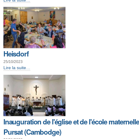
en
Europe
-
Heisdorf
25/10/2023
Heisdorf
Lire la suite…
-
Inauguration de l'église et de l'école maternell
Pursat (Cambodge)