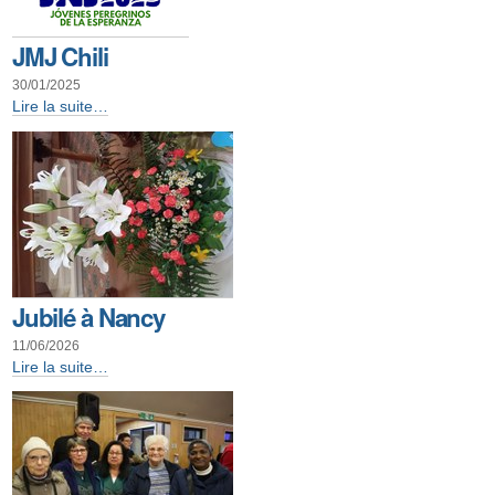
JMJ Chili
30/01/2025
JMJ
Lire la suite…
Chili
-
Jubilé à Nancy
11/06/2026
Jubilé
Lire la suite…
à
Nancy
-