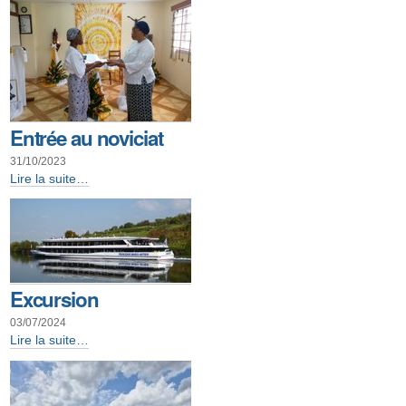
des
laïcs
-
Entrée au noviciat
31/10/2023
Entrée
Lire la suite…
au
noviciat
-
Excursion
03/07/2024
Excursion
Lire la suite…
-