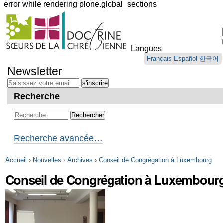
error while rendering plone.global_sections
Outils
personnels
Langues
Aller
Français
Español
한국어
au
Newsletter
contenu.
|
Aller
Recherche
à
la
navigation
Recherche avancée…
Accueil
›
Nouvelles
›
Archives
›
Conseil de Congrégation à Luxembourg
Conseil de Congrégation à Luxembour