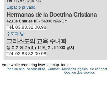
Tél. 03.83.32.00.98
Espacio privado
Hermanas de la Doctrina Cristiana
42,rue Charles III - 54000 NANCY
Tél. 03.83.32.00.98
수도자 방
그리스도의 교육 수녀회
생 디지에 가(街) 149번지, 54000 낭시
Tél. 03.83.32.00.98
error while rendering bsw.sitemap_footer
Plan du site
Accessibilité
Contact
Mentions légales
Se connect
Gestion des cookies