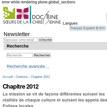
error while rendering plone.global_sections
Outils
personnels
Langues
Aller
Français
Español
한국어
au
Newsletter
contenu.
|
Aller
Recherche
à
la
navigation
Recherche avancée…
Accueil
›
Citations
›
Chapitre 2012
Chapitre 2012
La mission se vit de façons différentes suivant les
réalités de chaque culture et suivant les appels de
Eglises locales.