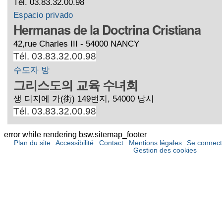
Tél. 03.83.32.00.98
Espacio privado
Hermanas de la Doctrina Cristiana
42,rue Charles III - 54000 NANCY
Tél. 03.83.32.00.98
수도자 방
그리스도의 교육 수녀회
생 디지에 가(街) 149번지, 54000 낭시
Tél. 03.83.32.00.98
error while rendering bsw.sitemap_footer
Plan du site
Accessibilité
Contact
Mentions légales
Se connect
Gestion des cookies