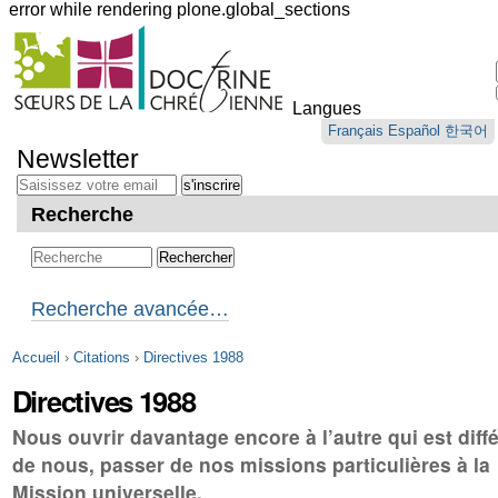
error while rendering plone.global_sections
Outils
personnels
Langues
Aller
Français
Español
한국어
au
Newsletter
contenu.
|
Aller
Recherche
à
la
navigation
Recherche avancée…
Accueil
›
Citations
›
Directives 1988
Directives 1988
Nous ouvrir davantage encore à l’autre qui est diff
de nous, passer de nos missions particulières à la
Mission universelle.