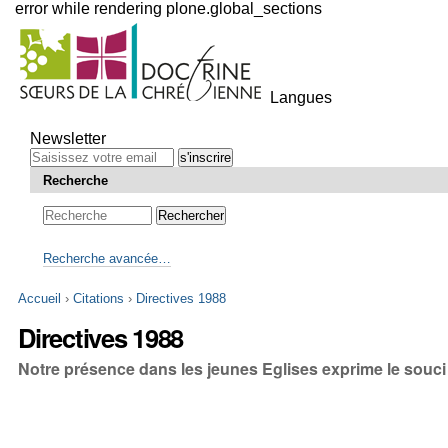
error while rendering plone.global_sections
Outils
personnels
Langues
Aller
au
Newsletter
contenu.
|
Recherche
Aller
à
la
navigation
Recherche avancée…
Accueil
›
Citations
›
Directives 1988
Directives 1988
Notre présence dans les jeunes Eglises exprime le souci