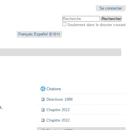
Se connecter
Chercher par
Seulement dans le dossier courant
Recherche
avancée…
Français
Español
한국어
Navigation
Citations
Directives 1988
e.
Chapitre 2012
Chapitre 2012