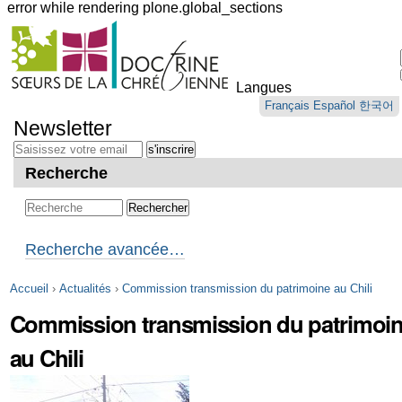
error while rendering plone.global_sections
Outils
personnels
Langues
Aller
Français
Español
한국어
au
Newsletter
contenu.
|
Aller
Recherche
à
la
navigation
Recherche avancée…
Accueil
›
Actualités
›
Commission transmission du patrimoine au Chili
Commission transmission du patrimoi
au Chili