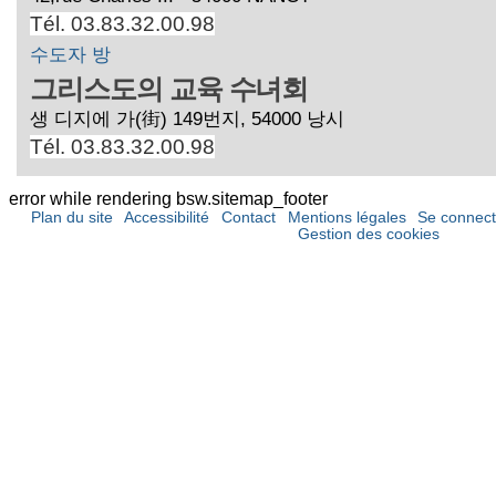
Tél. 03.83.32.00.98
수도자 방
그리스도의 교육 수녀회
생 디지에 가(街) 149번지, 54000 낭시
Tél. 03.83.32.00.98
error while rendering bsw.sitemap_footer
Plan du site
Accessibilité
Contact
Mentions légales
Se connect
Gestion des cookies