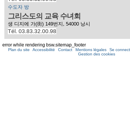
수도자 방
그리스도의 교육 수녀회
생 디지에 가(街) 149번지, 54000 낭시
Tél. 03.83.32.00.98
error while rendering bsw.sitemap_footer
Plan du site
Accessibilité
Contact
Mentions légales
Se connect
Gestion des cookies