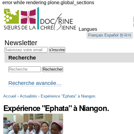
error while rendering plone.global_sections
Outils
personnels
Langues
Aller
Français
Español
한국어
au
Newsletter
contenu.
|
Aller
Recherche
à
la
navigation
Recherche avancée…
Accueil
›
Actualités
›
Expérience "Ephata" à Niangon.
Expérience "Ephata" à Niangon.