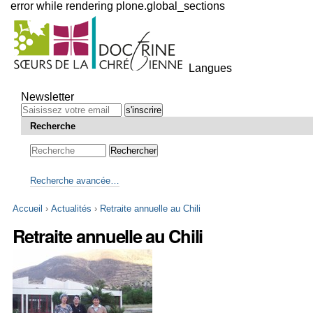
error while rendering plone.global_sections
Outils
personnels
Langues
Aller
au
Newsletter
contenu.
|
Recherche
Aller
à
la
navigation
Recherche avancée…
Accueil
›
Actualités
›
Retraite annuelle au Chili
Retraite annuelle au Chili