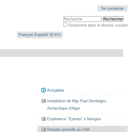
Se connecter
Chercher par
Seulement dans le dossier courant
Recherche
avancée…
Français
Español
한국어
Navigation
Actualités
Installation de Mgr Paul Desfarges,
Archevêque d'Alger
Expérience "Ephata" à Niangon.
Retraite annuelle au Chili