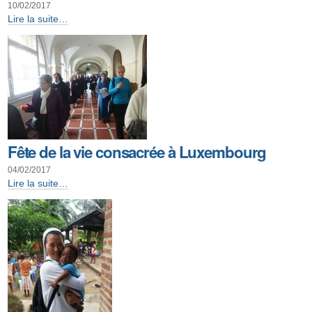
10/02/2017
Fieldgen
Lire la suite…
:
bienvenue
aux
garçons
!
-
Fête de la vie consacrée à Luxembourg
04/02/2017
Fête
Lire la suite…
de
la
vie
consacrée
à
Luxembourg
-