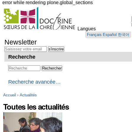
error while rendering plone.global_sections
Outils
personnels
Langues
Aller
Français
Español
한국어
au
Newsletter
contenu.
|
Aller
Recherche
à
la
navigation
Recherche avancée…
›
Accueil
Actualités
Toutes les actualités