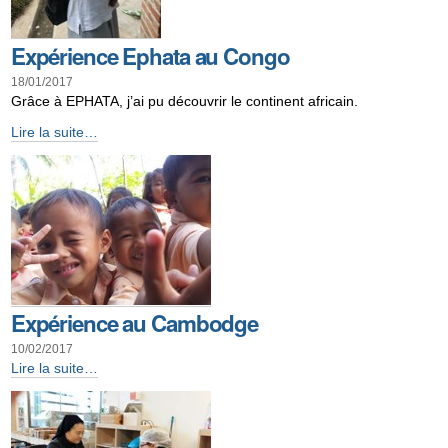
Expérience Ephata au Congo
18/01/2017
Grâce à EPHATA, j’ai pu découvrir le continent africain.
Expérience
Lire la suite…
Ephata
au
Congo
-
Expérience au Cambodge
10/02/2017
Expérience
Lire la suite…
au
Cambodge
-