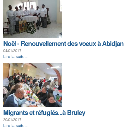
-
Noël - Renouvellement des voeux à Abidjan
04/01/2017
Noël
Lire la suite…
-
Renouvellement
des
voeux
à
Abidjan
-
Migrants et réfugiés...à Bruley
20/01/2017
Migrants
Lire la suite…
et