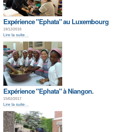
Expérience "Ephata" au Luxembourg
19/12/2016
Expérience
Lire la suite…
"Ephata"
au
Luxembourg
-
Expérience "Ephata" à Niangon.
15/02/2017
Expérience
Lire la suite…
"Ephata"
à
Niangon.
-