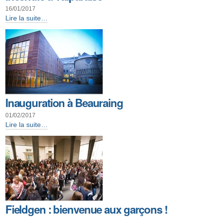
16/01/2017
Incendie
Lire la suite…
à
Valparaiso
-
Inauguration à Beauraing
01/02/2017
Inauguration
Lire la suite…
à
Beauraing
-
Fieldgen : bienvenue aux garçons !