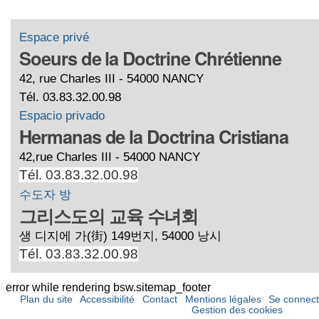
d'Europe
-
Espace privé
Soeurs de la Doctrine Chrétienne
42, rue Charles III - 54000 NANCY
Tél. 03.83.32.00.98
Espacio privado
Hermanas de la Doctrina Cristiana
42,rue Charles III - 54000 NANCY
Tél. 03.83.32.00.98
수도자 방
그리스도의 교육 수녀회
생 디지에 가(街) 149번지, 54000 낭시
Tél. 03.83.32.00.98
error while rendering bsw.sitemap_footer
Plan du site
Accessibilité
Contact
Mentions légales
Se connect
Gestion des cookies