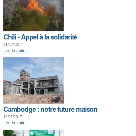
au
Chili
-
Chili - Appel à la solidarité
01/02/2017
Chili
Lire la suite…
-
Appel
à
la
solidarité
-
Cambodge : notre future maison
19/01/2017
Cambodge
Lire la suite…
:
notre