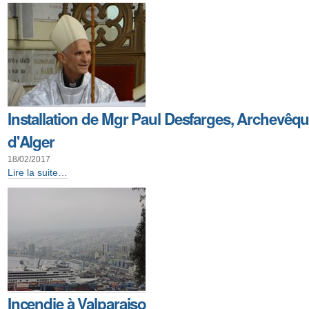
réfugiés...à
Bruley
-
Installation de Mgr Paul Desfarges, Archevêq
d'Alger
18/02/2017
Installation
Lire la suite…
de
Mgr
Paul
Desfarges,
Archevêque
d'Alger
-
Incendie à Valparaiso