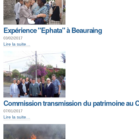
Expérience "Ephata" à Beauraing
03/02/2017
Expérience
Lire la suite…
"Ephata"
à
Beauraing
-
Commission transmission du patrimoine au Ch
07/01/2017
Commission
Lire la suite…
transmission
du
patrimoine