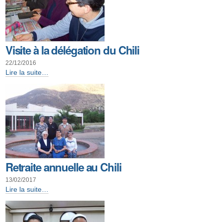
Visite à la délégation du Chili
22/12/2016
Visite
Lire la suite…
à
la
délégation
du
Chili
-
Retraite annuelle au Chili
13/02/2017
Retraite
Lire la suite…
annuelle
au
Chili