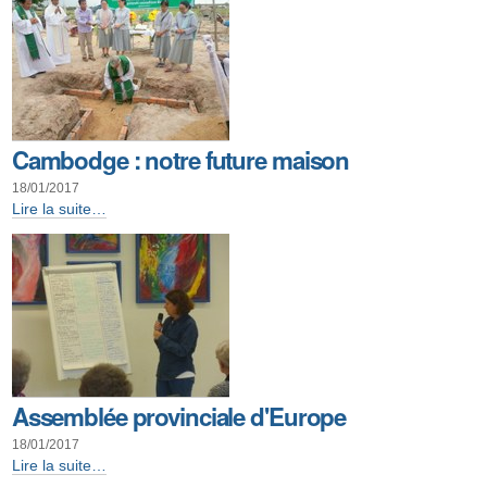
future
maison
-
Cambodge : notre future maison
18/01/2017
Cambodge
Lire la suite…
:
notre
future
maison
-
Assemblée provinciale d'Europe
18/01/2017
Assemblée
Lire la suite…
provinciale