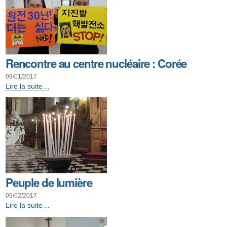
-
Rencontre au centre nucléaire : Corée
09/01/2017
Rencontre
Lire la suite…
au
centre
nucléaire
:
Corée
-
Peuple de lumière
09/02/2017
Peuple
Lire la suite…
de
lumière