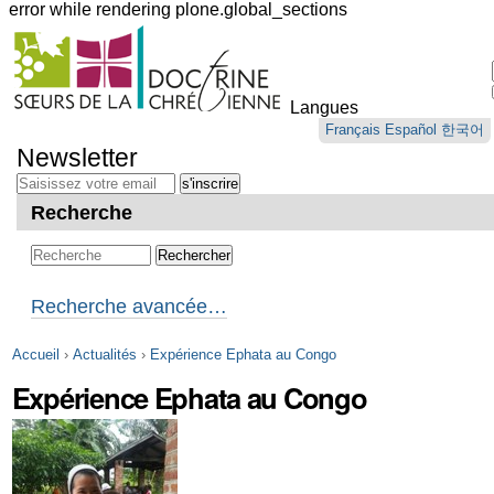
error while rendering plone.global_sections
Outils
personnels
Langues
Aller
Français
Español
한국어
au
Newsletter
contenu.
|
Aller
Recherche
à
la
navigation
Recherche avancée…
Accueil
›
Actualités
›
Expérience Ephata au Congo
Expérience Ephata au Congo