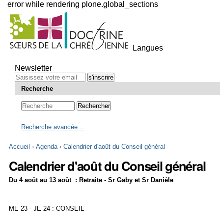
error while rendering plone.global_sections
Outils
personnels
Langues
Aller
au
Newsletter
contenu.
|
Recherche
Aller
à
la
navigation
Recherche avancée…
Accueil
›
Agenda
›
Calendrier d'août du Conseil général
Calendrier d'août du Conseil général
Du 4 août au 13 août : Retraite - Sr Gaby et Sr Danièle
ME 23 - JE 24 : CONSEIL