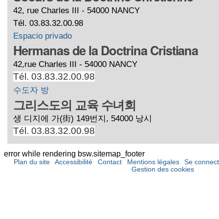
42, rue Charles III - 54000 NANCY
Tél. 03.83.32.00.98
Espacio privado
Hermanas de la Doctrina Cristiana
42,rue Charles III - 54000 NANCY
Tél. 03.83.32.00.98
수도자 방
그리스도의 교육 수녀회
생 디지에 가(街) 149번지, 54000 낭시
Tél. 03.83.32.00.98
error while rendering bsw.sitemap_footer
Plan du site
Accessibilité
Contact
Mentions légales
Se connect
Gestion des cookies