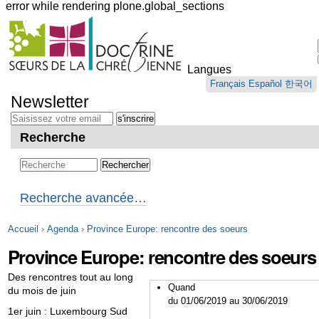
error while rendering plone.global_sections
Outils
personnels
Langues
Aller
Français
Español
한국어
au
Newsletter
contenu.
|
Aller
Recherche
à
la
navigation
Recherche avancée…
Accueil
›
Agenda
›
Province Europe: rencontre des soeurs
Province Europe: rencontre des soeurs
Des rencontres tout au long
Quand
du mois de juin
du 01/06/2019
au 30/06/2019
1er juin : Luxembourg Sud