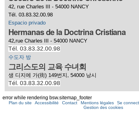
42, rue Charles III - 54000 NANCY
Tél. 03.83.32.00.98
Espacio privado
Hermanas de la Doctrina Cristiana
42,rue Charles III - 54000 NANCY
Tél. 03.83.32.00.98
수도자 방
그리스도의 교육 수녀회
생 디지에 가(街) 149번지, 54000 낭시
Tél. 03.83.32.00.98
error while rendering bsw.sitemap_footer
Plan du site
Accessibilité
Contact
Mentions légales
Se connect
Gestion des cookies