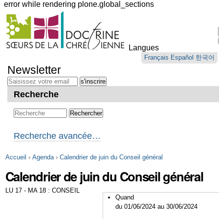
error while rendering plone.global_sections
Outils
personnels
Langues
Aller
Français
Español
한국어
au
Newsletter
contenu.
|
Aller
Recherche
à
la
navigation
Recherche avancée…
Accueil
›
Agenda
›
Calendrier de juin du Conseil général
Calendrier de juin du Conseil général
LU 17 - MA 18 : CONSEIL
Quand
du 01/06/2024
au 30/06/2024