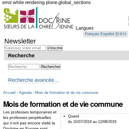
error while rendering plone.global_sections
Outils
personnels
Langues
Aller
Français
Español
한국어
au
Newsletter
contenu.
|
Aller
Recherche
à
la
navigation
Recherche avancée…
Accueil
›
Agenda
›
Mois de formation et de vie commune
Mois de formation et de vie commune
Les professes temporaires et
Quand
les professes perpétuelles
du 15/07/2019
au 12/08/2019
qui n’ont pas encore visité la
Doctrine en Europe sont