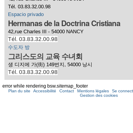
Tél. 03.83.32.00.98
Espacio privado
Hermanas de la Doctrina Cristiana
42,rue Charles III - 54000 NANCY
Tél. 03.83.32.00.98
수도자 방
그리스도의 교육 수녀회
생 디지에 가(街) 149번지, 54000 낭시
Tél. 03.83.32.00.98
error while rendering bsw.sitemap_footer
Plan du site
Accessibilité
Contact
Mentions légales
Se connect
Gestion des cookies