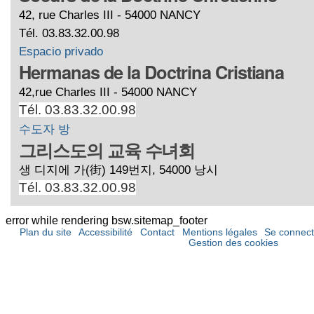
42, rue Charles III - 54000 NANCY
Tél. 03.83.32.00.98
Espacio privado
Hermanas de la Doctrina Cristiana
42,rue Charles III - 54000 NANCY
Tél. 03.83.32.00.98
수도자 방
그리스도의 교육 수녀회
생 디지에 가(街) 149번지, 54000 낭시
Tél. 03.83.32.00.98
error while rendering bsw.sitemap_footer
Plan du site
Accessibilité
Contact
Mentions légales
Se connect
Gestion des cookies