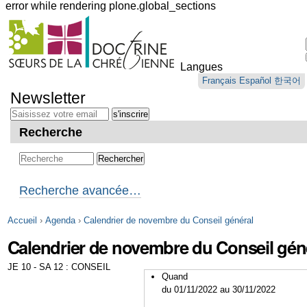
error while rendering plone.global_sections
Outils
personnels
Langues
Aller
Français
Español
한국어
au
Newsletter
contenu.
|
Aller
Recherche
à
la
navigation
Recherche avancée…
Accueil
›
Agenda
›
Calendrier de novembre du Conseil général
Calendrier de novembre du Conseil gén
JE 10 - SA 12 : CONSEIL
Quand
du 01/11/2022
au 30/11/2022