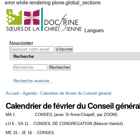
error while rendering plone.global_sections
Outils
personnels
Langues
Aller
au
Newsletter
contenu.
|
Recherche
Aller
à
la
navigation
Recherche avancée…
Accueil
›
Agenda
›
Calendrier de février du Conseil général
Calendrier de février du Conseil généra
MA 1 : CONSEIL (avec Sr Anne-Chapell, par ZOOM)
LU 6 - SA 11 : CONSEIL DE CONGREGATION (Maison-Vatelot)
ME 15 - JE 16 : CONSEIL