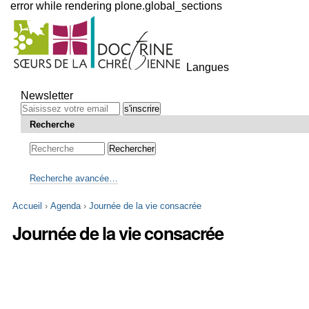
error while rendering plone.global_sections
Outils
personnels
Langues
Aller
au
Newsletter
contenu.
|
Recherche
Aller
à
la
navigation
Recherche avancée…
Accueil
›
Agenda
›
Journée de la vie consacrée
Journée de la vie consacrée